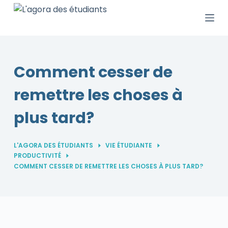
P
a
s
s
e
Comment cesser de
r
remettre les choses à
a
u
plus tard?
c
o
n
L'AGORA DES ÉTUDIANTS
VIE ÉTUDIANTE
t
PRODUCTIVITÉ
COMMENT CESSER DE REMETTRE LES CHOSES À PLUS TARD?
e
n
u