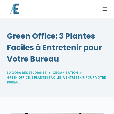
P
a
s
s
e
Green Office: 3 Plantes
r
Faciles à Entretenir pour
a
u
Votre Bureau
c
o
n
L'AGORA DES ÉTUDIANTS
ORGANISATION
GREEN OFFICE: 3 PLANTES FACILES À ENTRETENIR POUR VOTRE
t
BUREAU
e
n
u