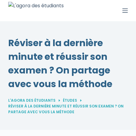
P
a
s
s
e
Réviser à la dernière
r
minute et réussir son
a
u
examen ? On partage
c
o
avec vous la méthode
n
t
L'AGORA DES ÉTUDIANTS
ÉTUDES
e
RÉVISER À LA DERNIÈRE MINUTE ET RÉUSSIR SON EXAMEN ? ON
n
PARTAGE AVEC VOUS LA MÉTHODE
u