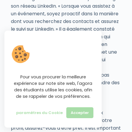
son réseau LinkedIn. « Lorsque vous assistez à
un événement, soyez proactif dans la manière
dont vous recherchez des contacts et assurez
le suivi sur LinkedIn. » Il a également constaté
que la publication d’articles sur LinkedIn qui
offrent un aperçu est un excellent moyen
d’ajouter des contacts, car le site permet une
portée organique pour les articles, ce qui
signifie qu’il arrivera devant certaines
personnes avec lesquelles vous n’êtes pas
Pour vous procurer la meilleure
connecté. Cela peut vous aider à atteindre des
expérience sur note site web, l'agora
personnes que vous n’aviez même pas
des étudiants utilise les cookies, afin
de se rappeler de vos préférences.
envisagé de contacter.
En bref, LinkedIn a beaucoup à offrir aux
paramètres du Cookie
Accepter
étudiants. Cependant, avant de créer votre
profil, assurez-vous d’être prêt. Il est important