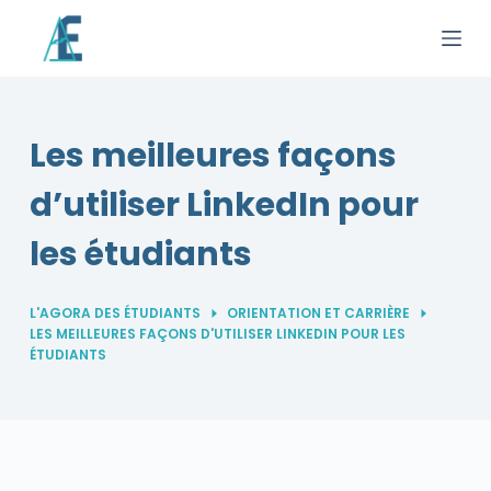
P
a
s
s
e
Les meilleures façons
r
d’utiliser LinkedIn pour
a
u
les étudiants
c
o
n
L'AGORA DES ÉTUDIANTS
ORIENTATION ET CARRIÈRE
LES MEILLEURES FAÇONS D'UTILISER LINKEDIN POUR LES
t
ÉTUDIANTS
e
n
u